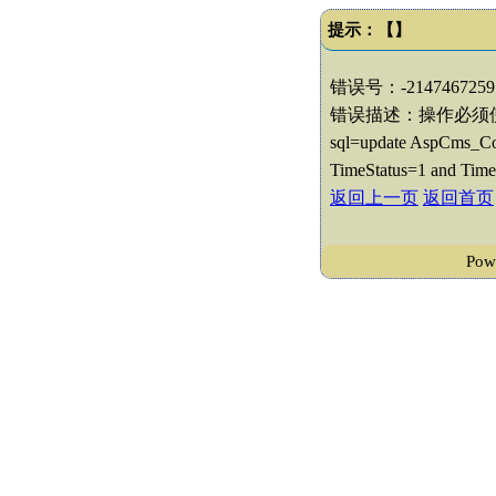
提示：【】
错误号：-2147467259
错误描述：操作必须
sql=update AspCms_Con
TimeStatus=1 and Time
返回上一页
返回首页
Po