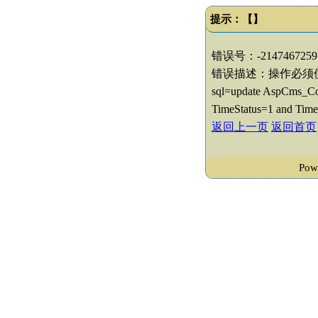
提示：【】
错误号：-2147467259
错误描述：操作必须
sql=update AspCms_Con
TimeStatus=1 and Time
返回上一页
返回首页
Po